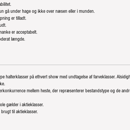
ilitet.
n gå under hage og ikke over næsen eller i munden.
ning er tilladt.
udt.
manke er acceptabelt.
oderat længde.
ype halterklasser på ethvert show med undtagelse af farveklasser. Alsidi
ke.
alterkonkurrence mellem heste, der repræsenterer bestandstype og de andr
le gælder i aktieklasser.
brugt til aktieklasser.