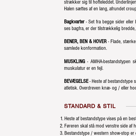
strækker sig til hofteleddet. Underlinj
Halen sættes af en lang, afrundet croup
Bagkvarter
- Set fra begge sider elle
ses bagfra, er der tilstrækkelig bredde,
BENER, BEN & HOVER
- Flade, stærke 
samlede konformation.
MUSKLING
- AMHA-bestandstypen skal
muskulatur er en fejl.
BEVÆGELSE
- Heste af bestandstype s
atletisk. Overdreven knæ- og / eller hock
STANDARD & STIL
Heste af bestandstype vises på en besta
Føreren skal stå mod venstre side af h
Bestandstype / western show-stop er d