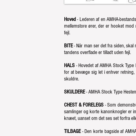
Hoved
- Lederen af ​​en AMHA-bestandsty
mellemstore ører, der er hooket mod m
fejl.
BITE
- Når man ser det fra siden, skal 
tandens overflade er tilladt uden fejl.
HALS
- Hovedet af AMHA Stock Type H
for at bevæge sig let i enhver retning
skuldre.
SKULDERE
- AMHA Stock Type Hestens 
CHEST & FORELEGS
- Som demonstrer
samlinger og korte kanonknogler er ind
knæet, uanset om det ses set forfra ell
TILBAGE
- Den korte bagside af AMHA