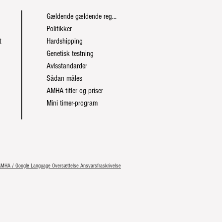
Gældende gældende regler
Politikker
t
Hardshipping
Genetisk testning
Avlsstandarder
Sådan måles
AMHA titler og priser
Mini timer-program
 AMHA / Google Language Oversættelse Ansvarsfraskrivelse