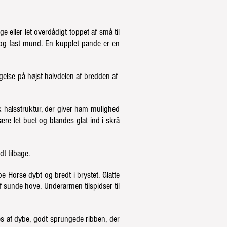
e eller let overdådigt toppet af små til
e og fast mund. En kupplet pande er en
se på højst halvdelen af ​​bredden af ​​
halsstruktur, der giver ham mulighed
ære let buet og blandes glat ind i skrå
t tilbage.
 Horse dybt og bredt i brystet. Glatte
f sunde hove. Underarmen tilspidser til
 af dybe, godt sprungede ribben, der