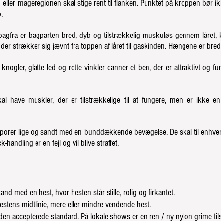
en eller mageregionen skal stige rent til flanken. Punktet på kroppen bør 
.
r bagfra er bagparten bred, dyb og tilstrækkelig muskuløs gennem låret,
 der strækker sig jævnt fra toppen af ​​låret til gaskinden. Hængene er bred
knogler, glatte led og rette vinkler danner et ben, der er attraktivt og fun
 have muskler, der er tilstrækkelige til at fungere, men er ikke en 
porer lige og sandt med en bunddækkende bevægelse. De skal til enhver t
-handling er en fejl og vil blive straffet.
nd med en hest, hvor hesten står stille, rolig og firkantet.
estens midtlinie, mere eller mindre vendende hest.
en accepterede standard. På lokale shows er en ren / ny nylon grime tils