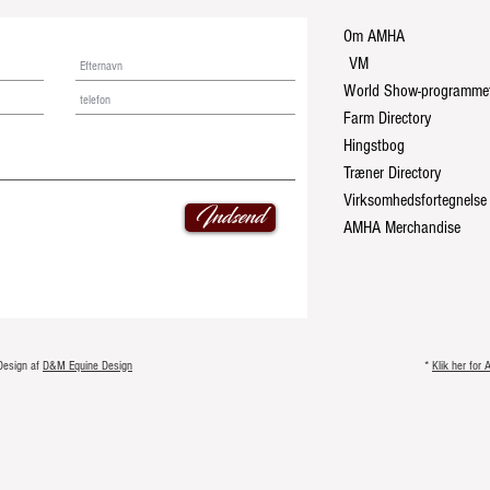
Om AMHA
VM
World Show-programme
Farm Directory
Hingstbog
Træner Directory
Virksomhedsfortegnelse
Indsend
AMHA Merchandise
Design af
D&M Equine Design
*
Klik her for