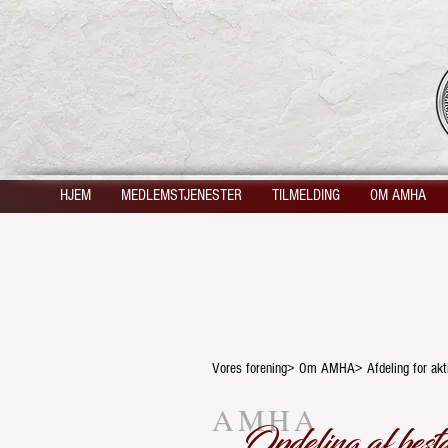
HJEM
MEDLEMSTJENESTER
TILMELDING
OM AMHA
Vores forening> Om AMHA> Afdeling for akt
AMHA
Opdeling af best