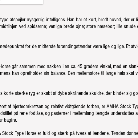
pe afspejler nysgerrig intelligens. Han har et kort, bredt hoved, der er lig
idtlinjen ved spidserne; venlige brede øjne; store næsebor; lille snud
mødepunktet for de midterste forændingstænder være lige og lige. Et afvigel
orse går sammen med nakken i en ca. 45 graders vinkel, med en slank 
, mens han opretholder sin balance. Den mellemstore til lange hals skal v
korte stærke ryg er skabt af dybe skrånende skuldre, der binder sig god
et af hjerteomkretsen og relativt vidtgående forben, er AMHA Stock Type
stillet på rene fodlåse, og pasterner i mellemlang længde understøttes a
er bagfra.
 Stock Type Horse er fuld og stærk på tværs af lændene. Tønden dannes