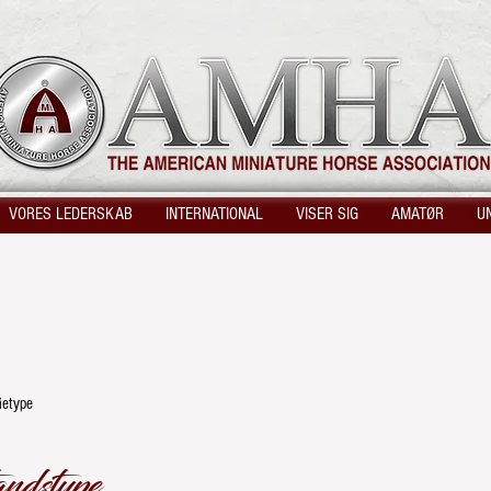
VORES LEDERSKAB
INTERNATIONAL
VISER SIG
AMATØR
U
ietype
andstype