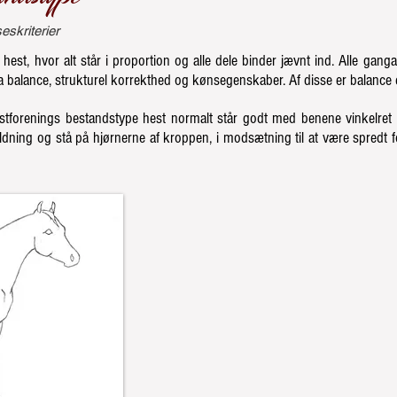
skriterier
st, hvor alt står i proportion og alle dele binder jævnt ind. Alle ganga
a balance, strukturel korrekthed og kønsegenskaber. Af disse er balance d
tforenings bestandstype hest normalt står godt med benene vinkelret 
dning og stå på hjørnerne af kroppen, i modsætning til at være spredt for