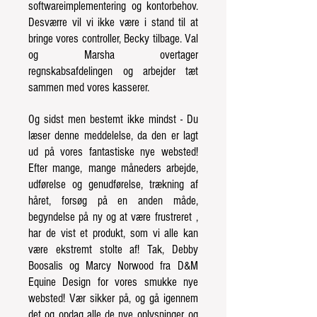
softwareimplementering og kontorbehov.
Desværre vil vi ikke være i stand til at
bringe vores controller, Becky tilbage. Val
og Marsha overtager
regnskabsafdelingen
og arbejder tæt
sammen med vores kasserer.
Og sidst men bestemt ikke mindst - Du
læser denne meddelelse, da den er lagt
ud på vores fantastiske nye websted!
Efter mange,
mange måneders arbejde,
udførelse og genudførelse, trækning af
håret, forsøg på en anden måde,
begyndelse på ny og at være frustreret
,
har de vist et produkt, som vi alle kan
være ekstremt stolte af! Tak, Debby
Boosalis og Marcy Norwood fra
D&M
Equine Design for vores smukke nye
websted! Vær sikker på, og gå igennem
det og opdag alle de nye oplysninger
og