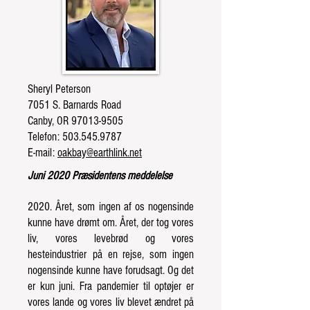
Sheryl Peterson
7051 S. Barnards Road
Canby, OR
97013-9505
Telefon:
503.545.9787
E-mail:
oakbay@earthlink.net
Juni 2020 Præsidentens meddelelse
2020. Året, som ingen af ​​os nogensinde
kunne have drømt om. Året, der tog vores
liv, vores levebrød og vores
hesteindustrier
på en rejse, som ingen
nogensinde kunne have forudsagt. Og det
er kun juni. Fra pandemier til optøjer er
vores lande
og vores liv blevet ændret på