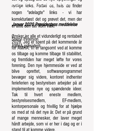
AMHA PRÆSIDENTS
nyttige links. Fortæl os, hvis du finder
MEDDELELSE
nogen "ødelagte" links - vi har
korrekturlæst det og prøvet det, men der
Januar 2020 Præsidentens meddelelse
er altid den
der kom væk!
Ønsker jer alle et vidunderligt og rentabelt
Sheryl Peterson
2020. Jeg er spent på det kommende år
AMHA præsident
for AMHA. Vi er langsomt ved at komme
os tilbage og komme tilbage til stabilitet,
og fremtiden har meget løfte for vores
forening. Den nye hjemmeside er ved at
blive oprettet, softwareprogrammet
bevæger sig videre, kontoret indhenter
ferieferien og bestyrelsen arbejder på at
implementere nye og spændende ideer.
Tak til hvert eneste medlem,
bestyrelsesmedlem, EF-medlem,
kontorpersonale og frivillig for at hjælpe
os med at nå det nye år. Det er på grund
af mange mennesker, der laver meget
hårdt arbejde, som vi er her i dag og er i
stand til at komme videre.