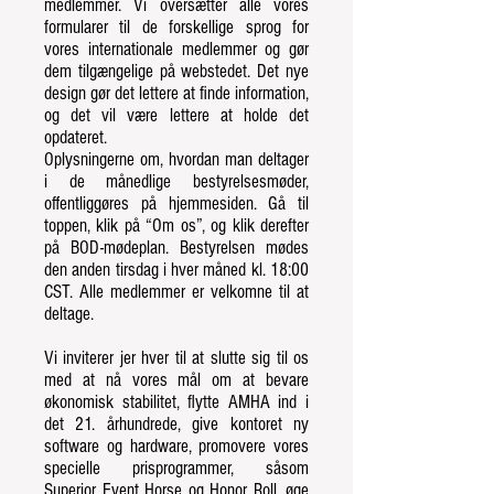
medlemmer. Vi oversætter alle vores
formularer til de forskellige sprog for
vores internationale medlemmer og gør
dem tilgængelige på webstedet. Det nye
design gør det lettere at finde information,
og det vil være lettere at holde det
opdateret.
Oplysningerne om, hvordan man deltager
i de månedlige bestyrelsesmøder,
offentliggøres på hjemmesiden. Gå til
toppen, klik på “Om os”, og klik derefter
på BOD-mødeplan. Bestyrelsen mødes
den anden tirsdag i hver måned kl. 18:00
CST. Alle medlemmer er velkomne til at
deltage.
Vi inviterer jer hver til at slutte sig til os
med at nå vores mål om at bevare
økonomisk stabilitet, flytte AMHA ind i
det 21. århundrede, give kontoret ny
software og hardware, promovere vores
specielle prisprogrammer, såsom
Superior Event Horse og Honor Roll, øge