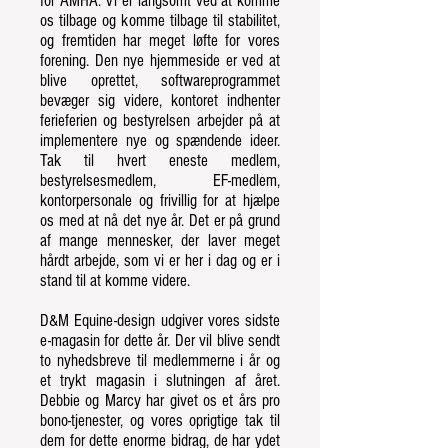
for AMHA. Vi er langsomt ved at komme
os tilbage og komme tilbage til stabilitet,
og fremtiden har meget løfte for vores
forening. Den nye hjemmeside er ved at
blive oprettet, softwareprogrammet
bevæger sig videre, kontoret indhenter
ferieferien og bestyrelsen arbejder på at
implementere nye og spændende ideer.
Tak til hvert eneste medlem,
bestyrelsesmedlem, EF-medlem,
kontorpersonale og frivillig for at hjælpe
os med at nå det nye år. Det er på grund
af mange mennesker, der laver meget
hårdt arbejde, som vi er her i dag og er i
stand til at komme videre.
D&M Equine-design udgiver vores sidste
e-magasin for dette år. Der vil blive sendt
to nyhedsbreve til medlemmerne i år og
et trykt magasin i slutningen af året.
Debbie og Marcy har givet os et års pro
bono-tjenester, og vores oprigtige tak til
dem for dette enorme bidrag, de har ydet