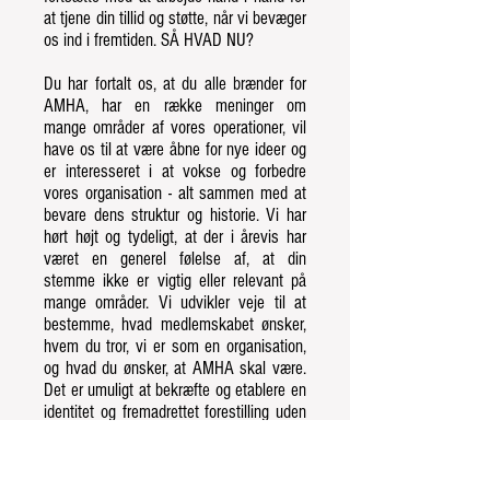
at tjene din tillid og støtte, når vi bevæger
os ind i fremtiden. SÅ HVAD NU?
Du har fortalt os, at du alle brænder for
AMHA, har en række meninger om
mange områder af vores operationer, vil
have os til at være åbne for nye ideer og
er interesseret i at vokse og forbedre
vores organisation - alt sammen med at
bevare dens struktur og historie. Vi har
hørt højt og tydeligt, at der i årevis har
været en generel følelse af, at din
stemme ikke er vigtig eller relevant på
mange områder. Vi udvikler veje til at
bestemme, hvad medlemskabet ønsker,
hvem du tror, vi er som en organisation,
og hvad du ønsker, at AMHA skal være.
Det er umuligt at bekræfte og etablere en
identitet og fremadrettet forestilling uden
at vide, hvad DU synes. På den note
udvikler vi flere medlemsundersøgelser,
der snart vil blive frigivet. Jeg opfordrer