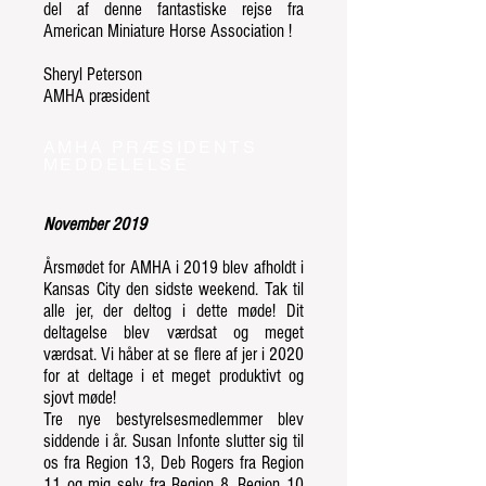
del af denne fantastiske rejse fra
American Miniature Horse Association !
Sheryl Peterson
AMHA præsident
AMHA PRÆSIDENTS
MEDDELELSE
November 2019
Årsmødet for AMHA i 2019 blev afholdt i
Kansas City den sidste weekend. Tak til
alle jer, der deltog i dette møde! Dit
deltagelse blev værdsat og meget
værdsat. Vi håber at se flere af jer i 2020
for at deltage i et meget produktivt og
sjovt møde!
Tre nye bestyrelsesmedlemmer blev
siddende i år. Susan Infonte slutter sig til
os fra Region 13, Deb Rogers fra Region
11 og mig selv fra Region 8. Region 10