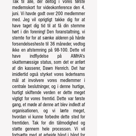
Tak til alle, der deltog i vores første
medlemskort for videokonference den 4.
juni. Vi havde godt over 200 medlemmer
med. Jeg vil oprigtigt takke dig for at
have taget dig tid til at få din stemme
hørt i din forening! Den foranstaltning, vi
stemte for for at sænke alderen på hårde
forsendelsesheste til 36 måneder, vedtog
ikke en afstemning på 98-100. Dette vil
have indflydelse på AMHA's
skattemæssige status, som det er anført
af din kasserer, Dawn Henrich. Det har
imidlertid også styrket vores lederteams
mål at involvere vores medlemmer i
centrale beslutninger, og i denne hurtige,
hurtigt skiftende verden er dette meget
vigtigt for vores fremtid. Dette var første
gang, et møde af denne art blev indledt af
organisationen, og vi lærte meget,
hvordan vi kunne forbedre dette sted for
fremtiden. Tak for din tålmodighed og
støtte gennem hele processen. Vi vil
fortsætte med at arbejde hånd i hånd for