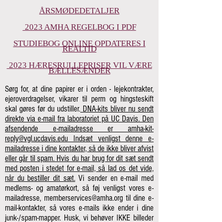
ÅRSMØDEDETALJER
2023 AMHA REGELBOG I PDF
STUDIEBOG ONLINE OPDATERES I
REALTID
2023 HÆRESRULLEPRISER VIL VÆRE
BÆLLESÆNDER
Sørg for, at dine papirer er i orden - lejekontrakter,
ejeroverdragelser, vikarer til perm og hingsteskift
skal gøres før du udstiller.
DNA-kits bliver nu sendt
direkte via e-mail fra laboratoriet på UC Davis. Den
afsendende e-mailadresse er
amha-kit-
reply@vgl.ucdavis.edu
Indsæt venligst denne e-
mailadresse i dine kontakter, så de ikke bliver afvist
eller går til spam. Hvis du har brug for dit sæt sendt
med posten i stedet for e-mail, så lad os det vide,
når du bestiller dit sæt.
Vi sender en e-mail med
medlems- og amatørkort, så føj venligst vores e-
mailadresse,
memberservices@amha.org
til dine e-
mail-kontakter, så vores e-mails ikke ender i dine
junk-/spam-mapper. Husk, vi behøver IKKE billeder