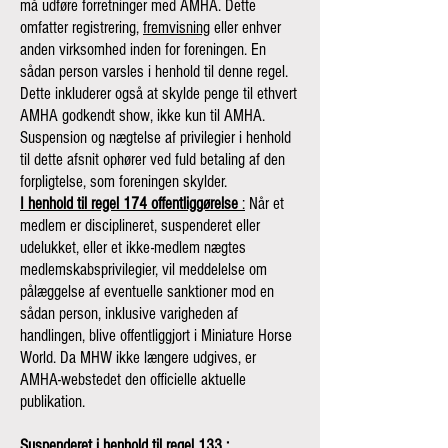
må udføre forretninger med AMHA. Dette
omfatter registrering,
fremvisning
eller enhver
anden virksomhed inden for foreningen. En
sådan person varsles i henhold til denne regel.
Dette inkluderer også at skylde penge til ethvert
AMHA godkendt show, ikke kun til AMHA.
Suspension og nægtelse af privilegier i henhold
til dette afsnit ophører ved fuld betaling af den
forpligtelse, som foreningen skylder.
I henhold til regel 174 offentliggørelse
:
Når et
medlem er disciplineret, suspenderet eller
udelukket, eller et ikke-medlem nægtes
medlemskabsprivilegier, vil meddelelse om
pålæggelse af eventuelle sanktioner mod en
sådan person, inklusive varigheden af
handlingen, blive offentliggjort i Miniature Horse
World. Da MHW ikke længere udgives, er
AMHA-webstedet den officielle aktuelle
publikation.
Suspenderet i henhold til regel 133
: