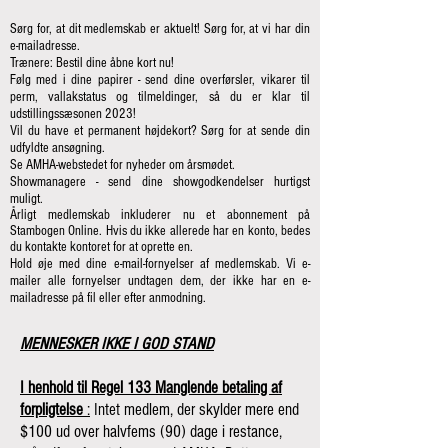
Sørg for, at dit medlemskab er aktuelt! Sørg for, at vi har din
e-mailadresse.
Trænere: Bestil dine åbne kort nu!
Følg med i dine papirer - send dine overførsler, vikarer til
perm, vallakstatus og tilmeldinger, så du er klar til
udstillingssæsonen 2023!
Vil du have et permanent højdekort? Sørg for at sende din
udfyldte ansøgning.
Se AMHA-webstedet for nyheder om årsmødet.
Showmanagere - send dine showgodkendelser hurtigst
muligt.
Årligt medlemskab inkluderer nu et abonnement på
Stambogen Online. Hvis du ikke allerede har en konto, bedes
du kontakte kontoret for at oprette en.
Hold øje med dine e-mail-fornyelser af medlemskab. Vi e-
mailer alle fornyelser undtagen dem, der ikke har en e-
mailadresse på fil eller efter anmodning.
MENNESKER IKKE I GOD STAND
I henhold til Regel 133 Manglende betaling af
forpligtelse
:
Intet medlem, der skylder mere end
$100 ud over halvfems (90) dage i restance,